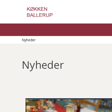
Gå
til
hovedindhold
Nyheder
Brødkrumme
Nyheder